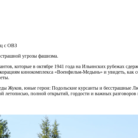
иц с ОВЗ
 страшной угрозы фашизма.
нтов, которые в октябре 1941 года на Ильинских рубежах сдерж
екорациям кинокомплекса «Военфильм-Медынь» и увидеть, как с
леты.
ды Жуков, юные герои: Подольские курсанты и бесстрашные Лю
ной летописью, полной открытий, гордости и важных разговоров 