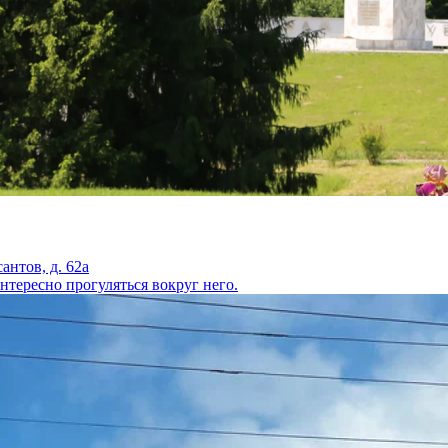
антов, д. 62а
тересно прогуляться вокруг него.