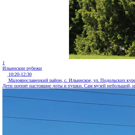
1
Ильинские рубежи
10:20-12:30
Малоярославецкий район, с. Ильинское, ул. Подольских курс
Дети оценят настоящие доты и пушки. Сам музей небольшой, ин