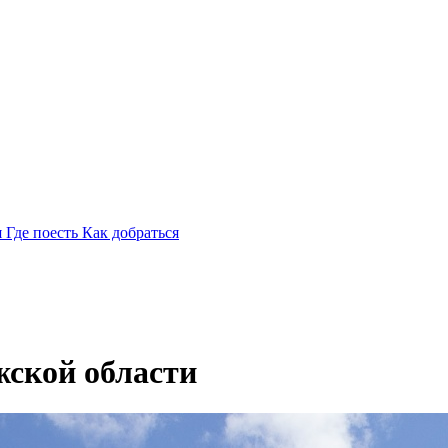
я
Где поесть
Как добраться
жской области