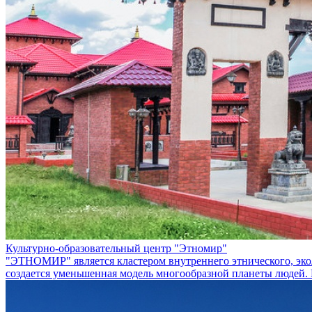
Культурно-образовательный центр "Этномир"
"ЭТНОМИР" является кластером внутреннего этнического, эколо
создается уменьшенная модель многообразной планеты людей. Н