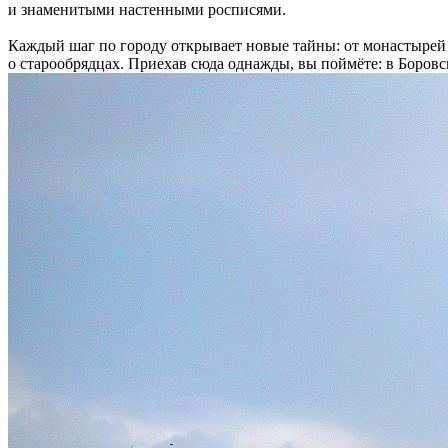
и знаменитыми настенными росписями.
Каждый шаг по городу открывает новые тайны: от монастырей 
о старообрядцах. Приехав сюда однажды, вы поймёте: в Боровск