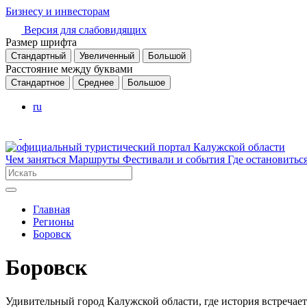
Бизнесу и инвесторам
Версия для слабовидящих
Размер шрифта
Стандартный
Увеличенный
Большой
Расстояние между буквами
Стандартное
Среднее
Большое
ru
Чем заняться
Маршруты
Фестивали и события
Где остановитьс
Главная
Регионы
Боровск
Боровск
Удивительный город Калужской области, где история встречае