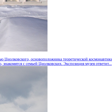
ью Циолковского, основоположника теоретической космонавтики
, знакомятся с семьей Циолковских. Экспозиция музея ответит...