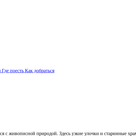
я
Где поесть
Как добраться
тся с живописной природой. Здесь узкие улочки и старинные хр