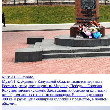
Музей Г.К. Жукова
Музей Г.К. Жукова в Калужской области является первым в
России музеем, посвященным Маршалу Победы – Георгию
Константиновичу Жукову. Здесь хранится основная коллекция
вещей, связанных с жизнью полководца. На площади около
400 кв м размещена обширная коллекция предметов, в полном
объеме...