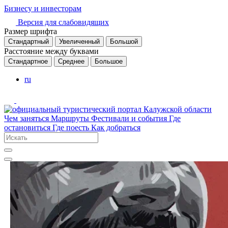
Бизнесу и инвесторам
Версия для слабовидящих
Размер шрифта
Стандартный
Увеличенный
Большой
Расстояние между буквами
Стандартное
Среднее
Большое
ru
Чем заняться
Маршруты
Фестивали и события
Где
остановиться
Где поесть
Как добраться