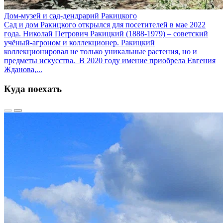
Дом-музей и сад-дендрарий Ракицкого
Сад и дом Ракицкого открылся для посетителей в мае 2022
года. Николай Петрович Ракицкий (1888-1979) – советский
учёный-агроном и коллекционер. Ракицкий
коллекционировал не только уникальные растения, но и
предметы искусства. В 2020 году имение приобрела Евгения
Жданова,...
Куда поехать