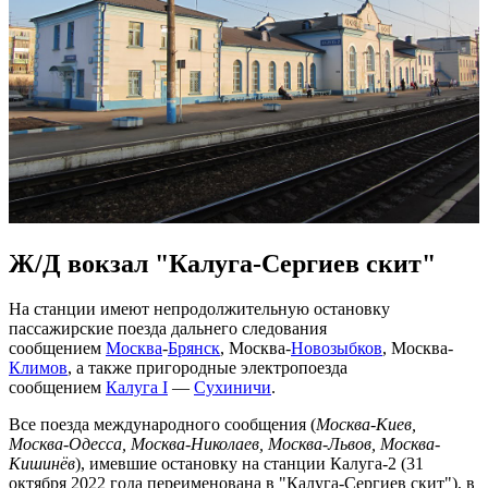
Ж/Д вокзал "Калуга-Сергиев скит"
На станции имеют непродолжительную остановку
пассажирские поезда дальнего следования
сообщением
Москва
-
Брянск
, Москва-
Новозыбков
, Москва-
Климов
, а также пригородные электропоезда
сообщением
Калуга I
—
Сухиничи
.
Все поезда международного сообщения (
Москва-Киев,
Москва-Одесса, Москва-Николаев, Москва-Львов, Москва-
Кишинёв
), имевшие остановку на станции Калуга-2 (31
октября 2022 года переименована в "Калуга-Сергиев скит"), в