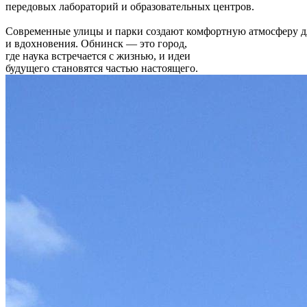
передовых лабораторий и образовательных центров.
Современные улицы и парки создают комфортную атмосферу д
и вдохновения. Обнинск — это город,
где наука встречается с жизнью, и идеи
будущего становятся частью настоящего.