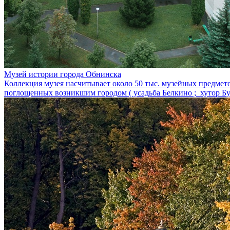
Музей истории города Обнинска
Коллекция музея насчитывает около 50 тыс. музейных предмет
поглощенных возникшим городом ( усадьба Белкино ; хутор Буг