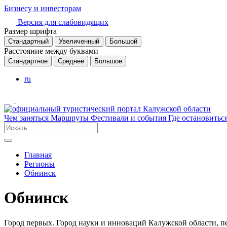
Бизнесу и инвесторам
Версия для слабовидящих
Размер шрифта
Стандартный
Увеличенный
Большой
Расстояние между буквами
Стандартное
Среднее
Большое
ru
Чем заняться
Маршруты
Фестивали и события
Где остановитьс
Главная
Регионы
Обнинск
Обнинск
Город первых. Город науки и инноваций Калужской области, п