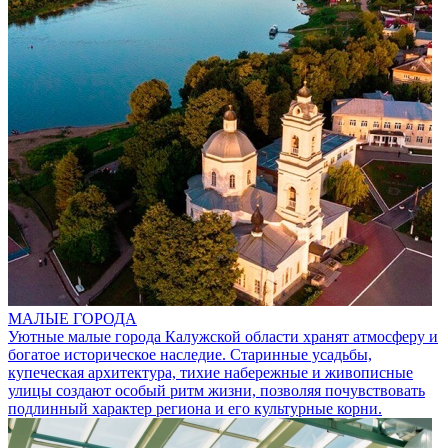
МАЛЫЕ ГОРОДА
Уютные малые города Калужской области хранят атмосферу и
богатое историческое наследие. Старинные усадьбы,
купеческая архитектура, тихие набережные и живописные
улицы создают особый ритм жизни, позволяя почувствовать
подлинный характер региона и его культурные корни.