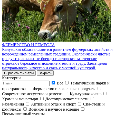
ФЕРМЕРСТВО И РЕМЕСЛА
Калужская область славится развитием фермерских хозяйств и
возрождением ремесленных традиций. Экологически чистые
продукты, локальные бренды и авторские мастерские
отражают бережное отношение к земле и труду. Здесь ценят
натуральность, качество и связь с местной культурой.
Сбросить фильтры
Закрыть
Категории
Все
Тематические парки и
пространства
Фермерство и локальные продукты
Современное искусство и ремесла
Культурная жизнь
Храмы и монастыри
Достопримечательности
Развлечения
Активный отдых и спорт
Спа-отели и
комплексы
Военное и научное наследие
Промышленный туризм