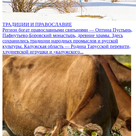
ТРАДИЦИИ И ПРАВОСЛАВИЕ
Регион богат православными святынями — Оптина Пустынь,
Пафнутьево‑Боровский монастырь, древние храмы. Здесь
сохранились традиции народных промыслов и русской
культуры. Калужская область — Родина Тарусской перевити,
хлудневской игрушки и «калужского...