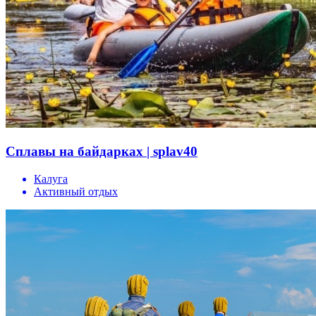
Сплавы на байдарках | splav40
Калуга
Активный отдых