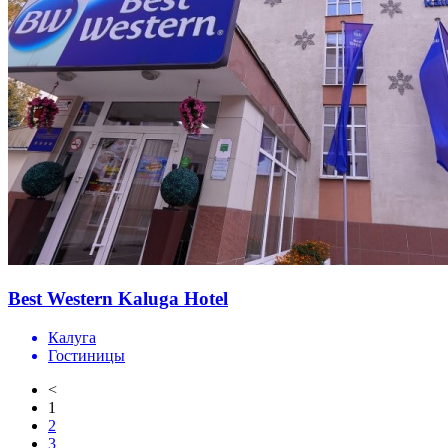
Best Western Kaluga Hotel
Калуга
Гостиницы
<
1
2
3