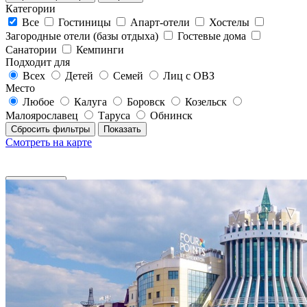
Категории
Все
Гостиницы
Апарт-отели
Хостелы
Загородные отели (базы отдыха)
Гостевые дома
Санатории
Кемпинги
Подходит для
Всех
Детей
Семей
Лиц с ОВЗ
Место
Любое
Калуга
Боровск
Козельск
Малоярославец
Таруса
Обнинск
Сбросить фильтры
Показать
Смотреть на карте
Фильтры