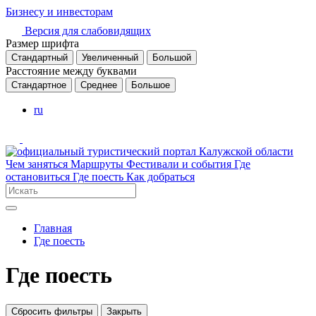
Бизнесу и инвесторам
Версия для слабовидящих
Размер шрифта
Стандартный
Увеличенный
Большой
Расстояние между буквами
Стандартное
Среднее
Большое
ru
Чем заняться
Маршруты
Фестивали и события
Где
остановиться
Где поесть
Как добраться
Главная
Где поесть
Где поесть
Сбросить фильтры
Закрыть