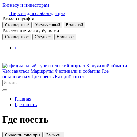
Бизнесу и инвесторам
Версия для слабовидящих
Размер шрифта
Стандартный
Увеличенный
Большой
Расстояние между буквами
Стандартное
Среднее
Большое
ru
Чем заняться
Маршруты
Фестивали и события
Где
остановиться
Где поесть
Как добраться
Главная
Где поесть
Где поесть
Сбросить фильтры
Закрыть