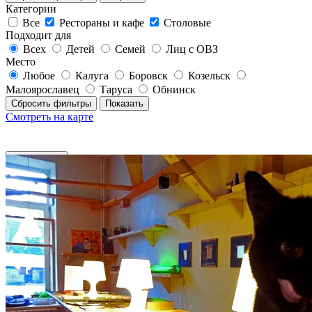
Категории
Все
Рестораны и кафе
Столовые
Подходит для
Всех
Детей
Семей
Лиц с ОВЗ
Место
Любое
Калуга
Боровск
Козельск
Малоярославец
Таруса
Обнинск
Сбросить фильтры
Показать
Смотреть на карте
Фильтры