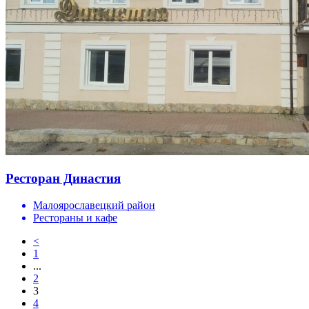
Ресторан Династия
Малоярославецкий район
Рестораны и кафе
<
1
...
2
3
4