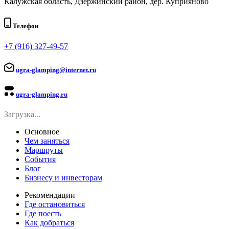
Калужская область, Дзержинский район, дер. Куприяново
Телефон
+7 (916) 327-49-57
ugra-glamping@internet.ru
ugra-glamping.ru
Загрузка...
Основное
Чем заняться
Маршруты
События
Блог
Бизнесу и инвесторам
Рекомендации
Где остановиться
Где поесть
Как добраться