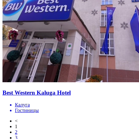
Best Western Kaluga Hotel
Калуга
Гостиницы
<
1
2
3