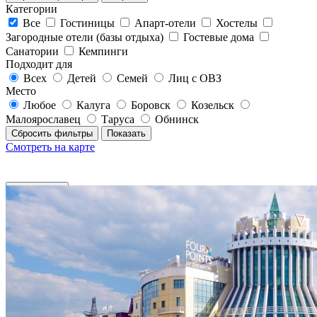
Категории
Все
Гостиницы
Апарт-отели
Хостелы
Загородные отели (базы отдыха)
Гостевые дома
Санатории
Кемпинги
Подходит для
Всех
Детей
Семей
Лиц с ОВЗ
Место
Любое
Калуга
Боровск
Козельск
Малоярославец
Таруса
Обнинск
Сбросить фильтры
Показать
Смотреть на карте
Фильтры