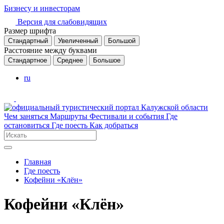
Бизнесу и инвесторам
Версия для слабовидящих
Размер шрифта
Стандартный
Увеличенный
Большой
Расстояние между буквами
Стандартное
Среднее
Большое
ru
Чем заняться
Маршруты
Фестивали и события
Где
остановиться
Где поесть
Как добраться
Главная
Где поесть
Кофейни «Клён»
Кофейни «Клён»