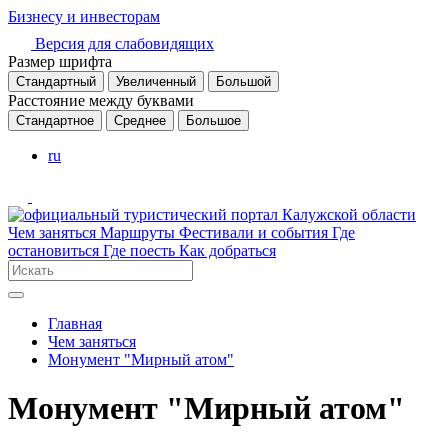
Бизнесу и инвесторам
Версия для слабовидящих
Размер шрифта
Стандартный
Увеличенный
Большой
Расстояние между буквами
Стандартное
Среднее
Большое
ru
Чем заняться
Маршруты
Фестивали и события
Где
остановиться
Где поесть
Как добраться
Главная
Чем заняться
Монумент "Мирный атом"
Монумент "Мирный атом"