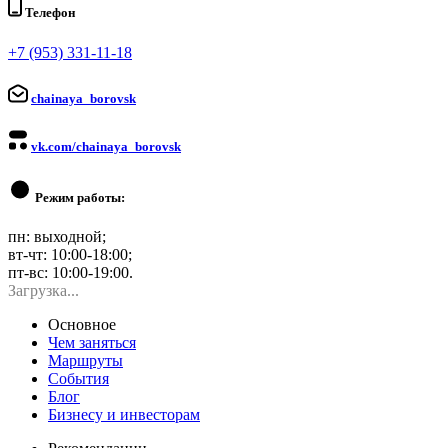
Телефон
+7 (953) 331-11-18
chainaya_borovsk
vk.com/chainaya_borovsk
Режим работы:
пн: выходной;
вт-чт: 10:00-18:00;
пт-вс: 10:00-19:00.
Загрузка...
Основное
Чем заняться
Маршруты
События
Блог
Бизнесу и инвесторам