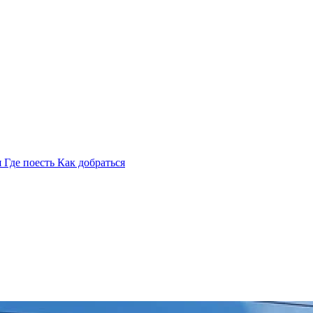
я
Где поесть
Как добраться