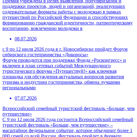
Премия учреждена в целях выявления, популяризации и
поддержки проектов, людей и организаций, реализующих
содержательные форматы работы с молодежью в рамках
путешествий по Российской Федерации и способствующих
формированию гражданской идентичности, патриотическому
воспитанию, вовлечению молодежи в
08.07.2026
с 9 по 12 июля 2026 года в г. Новосибирске пройдет Форум
сибирского гостеприимства «Дикоросы»
Форум проводится при поддержке Фонда «Росконгресс» и
включен в план сетевых событий Международного
туристического форума «Путешествуй!» как ключевая
площадка для обсуждения актуальных вопросов развития
туризма и индустрии гостеприимства, обмена лучшими
региональными
07.07.2026
Всероссийский семейный туристский фестиваль «Больше, чем
путешествие»
С 9 по 12 июля 2026 года состоится Всероссийский семейный
туристский фестиваль «Больше, чем путешествие» –
масштабное федеральное событие, которое объединит более 1
000 семей со всей России. Фестиваль пройдет в формате