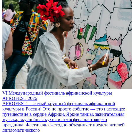
VI Международный фестиваль африканской культуры
AFROFEST 2026
AFROFEST — самый крупный фестиваль африканской
культуры в России! Это не просто событие — это настоящее
путешествие в сердце Африки. Яркие танцы, зажигательная
музыка, вкуснейшая кухня и атмосфера настоящего
праздника. Фестиваль ежегодно объединяет представителей
дипломатического