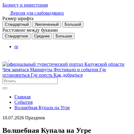
Бизнесу и инвесторам
Версия для слабовидящих
Размер шрифта
Стандартный
Увеличенный
Большой
Расстояние между буквами
Стандартное
Среднее
Большое
ru
Чем заняться
Маршруты
Фестивали и события
Где
остановиться
Где поесть
Как добраться
Главная
События
Волшебная Купала на Угре
10.07.2026
Праздник
Волшебная Купала на Угре