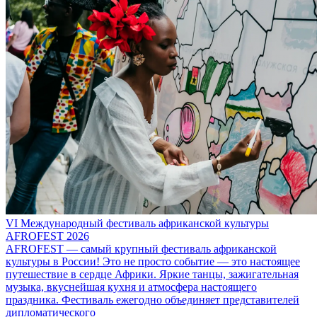
VI Международный фестиваль африканской культуры
AFROFEST 2026
AFROFEST — самый крупный фестиваль африканской
культуры в России! Это не просто событие — это настоящее
путешествие в сердце Африки. Яркие танцы, зажигательная
музыка, вкуснейшая кухня и атмосфера настоящего
праздника. Фестиваль ежегодно объединяет представителей
дипломатического