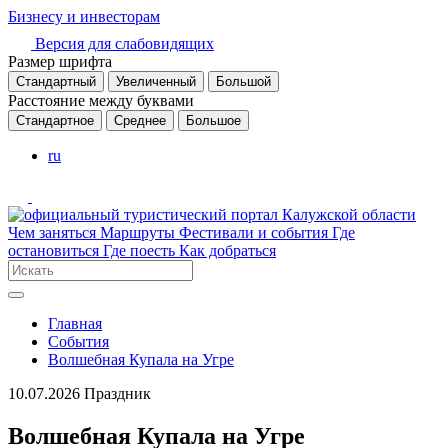
Бизнесу и инвесторам
Версия для слабовидящих
Размер шрифта
Стандартный
Увеличенный
Большой
Расстояние между буквами
Стандартное
Среднее
Большое
ru
Чем заняться
Маршруты
Фестивали и события
Где
остановиться
Где поесть
Как добраться
Главная
События
Волшебная Купала на Угре
10.07.2026
Праздник
Волшебная Купала на Угре