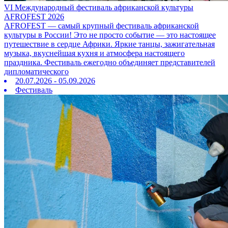
VI Международный фестиваль африканской культуры
AFROFEST 2026
AFROFEST — самый крупный фестиваль африканской
культуры в России! Это не просто событие — это настоящее
путешествие в сердце Африки. Яркие танцы, зажигательная
музыка, вкуснейшая кухня и атмосфера настоящего
праздника. Фестиваль ежегодно объединяет представителей
дипломатического
20.07.2026 - 05.09.2026
Фестиваль