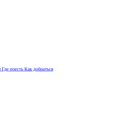
я
Где поесть
Как добраться