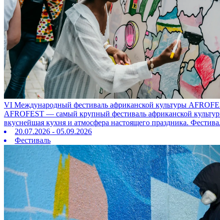
VI Международный фестиваль африканской культуры AFROFE
AFROFEST — самый крупный фестиваль африканской культуры в
вкуснейшая кухня и атмосфера настоящего праздника. Фестива
20.07.2026 - 05.09.2026
Фестиваль