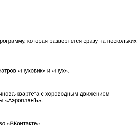
ограмму, которая развернется сразу на нескольких
еатров «Пуховик» и «Пух».
винова-квартета с хороводным движением
лы «АэропланЪ».
во «ВКонтакте».