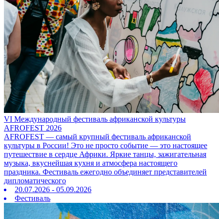
VI Международный фестиваль африканской культуры
AFROFEST 2026
AFROFEST — самый крупный фестиваль африканской
культуры в России! Это не просто событие — это настоящее
путешествие в сердце Африки. Яркие танцы, зажигательная
музыка, вкуснейшая кухня и атмосфера настоящего
праздника. Фестиваль ежегодно объединяет представителей
дипломатического
20.07.2026 - 05.09.2026
Фестиваль