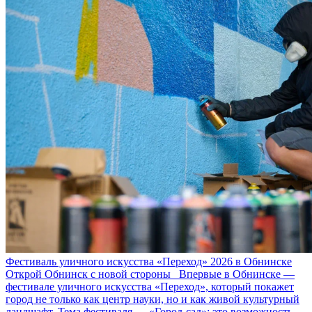
Фестиваль уличного искусства «Переход» 2026 в Обнинске
Открой Обнинск с новой стороны Впервые в Обнинске —
фестивале уличного искусства «Переход», который покажет
город не только как центр науки, но и как живой культурный
ландшафт. Тема фестиваля — «Город‑сад»: это возможность