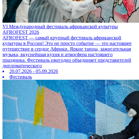
VI Международный фестиваль африканской культуры
AFROFEST 2026
AFROFEST — самый крупный фестиваль африканской
культуры в России! Это не просто событие — это настоящее
путешествие в сердце Африки. Яркие танцы, зажигательная
музыка, вкуснейшая кухня и атмосфера настоящего
праздника. Фестиваль ежегодно объединяет представителей
дипломатического
20.07.2026 - 05.09.2026
Фестиваль