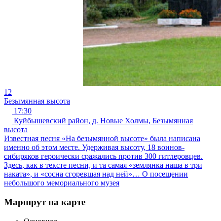
12
Безымянная высота
17:30
Куйбышевский район, д. Новые Холмы, Безымянная
высота
Известная песня «На безымянной высоте» была написана
именно об этом месте. Удерживая высоту, 18 воинов-
сибиряков героически сражались против 300 гитлеровцев.
Здесь, как в тексте песни, и та самая «землянка наша в три
наката», и «сосна сгоревшая над ней»… О посещении
небольшого мемориального музея
Маршрут на карте