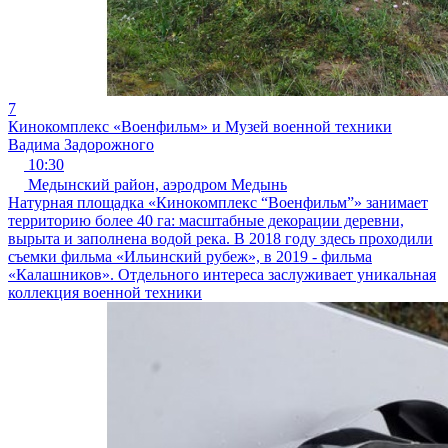
7
Кинокомплекс «Военфильм» и Музей военной техники
Вадима Задорожного
10:30
Медынский район, аэродром Медынь
Натурная площадка «Кинокомплекс “Военфильм”» занимает
территорию более 40 га: масштабные декорации деревни,
вырыта и заполнена водой река. В 2018 году здесь проходили
съемки фильма «Ильинский рубеж», в 2019 - фильма
«Калашников». Отдельного интереса заслуживает уникальная
коллекция военной техники