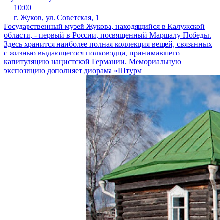
10:00
г. Жуков, ул. Советская, 1
Государственный музей Жукова, находящийся в Калужской
области, - первый в России, посвященный Маршалу Победы.
Здесь хранится наиболее полная коллекция вещей, связанных
с жизнью выдающегося полководца, принимавшего
капитуляцию нацистской Германии. Мемориальную
экспозицию дополняет диорама «Штурм