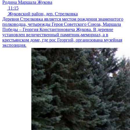
Родина Маршала Жукова
11:15
Жуковский район, дер. Стрелковка
Деревня Стрелковка является местом рождения знаменитого
полководца, четырежды Героя Советского Союза, Маршала
Победы – Георгия Константиновича Жукова. В деревне
установлен величественный памятник-мемориал, а в
крестьянском доме, где рос Георгий, организована музейная
экспозиция.