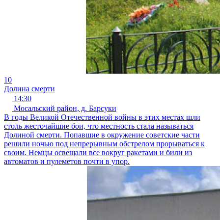
10
Долина смерти
14:30
Мосальский район, д. Барсуки
В годы Великой Отечественной войны в этих местах шли
столь жесточайшие бои, что местность стала называться
Долиной смерти. Попавшие в окружение советские части
решили ночью под непрерывным обстрелом прорываться к
своим. Немцы освещали все вокруг ракетами и били из
автоматов и пулеметов почти в упор.