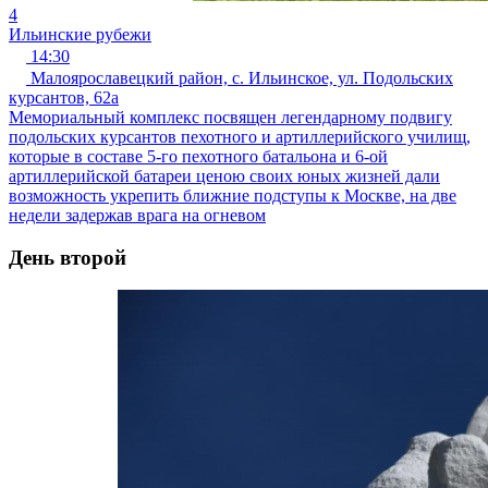
4
Ильинские рубежи
14:30
Малоярославецкий район, с. Ильинское, ул. Подольских
курсантов, 62а
Мемориальный комплекс посвящен легендарному подвигу
подольских курсантов пехотного и артиллерийского училищ,
которые в составе 5-го пехотного батальона и 6-ой
артиллерийской батареи ценою своих юных жизней дали
возможность укрепить ближние подступы к Москве, на две
недели задержав врага на огневом
День второй