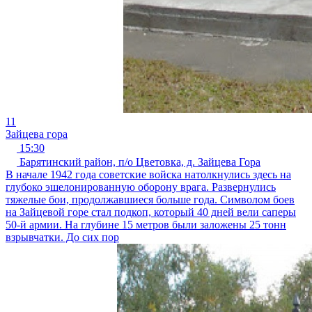
11
Зайцева гора
15:30
Барятинский район, п/о Цветовка, д. Зайцева Гора
В начале 1942 года советские войска натолкнулись здесь на
глубоко эшелонированную оборону врага. Развернулись
тяжелые бои, продолжавшиеся больше года. Символом боев
на Зайцевой горе стал подкоп, который 40 дней вели саперы
50-й армии. На глубине 15 метров были заложены 25 тонн
взрывчатки. До сих пор