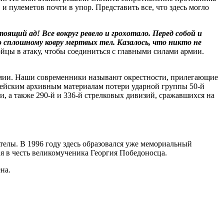
 пулеметов почти в упор. Представить все, что здесь могло
стоящий ад! Все вокруг ревело и грохотало. Перед собой и
о сплошному ковру мертвых тел. Казалось, что никто не
ойцы в атаку, чтобы соединиться с главными силами армии.
армии. Наши современники называют окрестности, прилегающие
ейским архивным материалам потери ударной группы 50-й
и, а также 290-й и 336-й стрелковых дивизий, сражавшихся на
телы. В 1996 году здесь образовался уже мемориальный
я в честь великомученика Георгия Победоносца.
на.