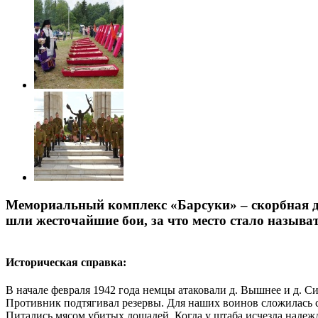
Мемориальный комплекс «Барсуки» – скорбная до
шли жесточайшие бои, за что место стало называ
Историческая справка:
В начале февраля 1942 года немцы атаковали д. Вышнее и д. Си
Противник подтягивал резервы. Для наших воинов сложилась с
Питались мясом убитых лошадей. Когда у штаба исчезла наде