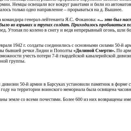
рмии. Немцы освещали все вокруг ракетами и били из автоматов и
талось только одно направление – прорываться на д. Вышнее.
а командира генерал-лейтенанта Я.С. Фоканова:
«... это был на
было во взрывах и трупах солдат. Приходилось пробиваться п
ред. Утопая по колено в снегу и ведя непрерывный огонь, шли б
евраля 1942 г. солдаты соединились с основными силами 50-й 
оймы бывшей речки Лидии и Пополты
«Долиной Смерти».
По арм
озможности учесть потери 7-й гвардейской кавалерийской дивизи
рной группы.
й дивизии 50-й армии в Барсуках установили памятник в форме с
 году на территории воинского мемориала была освящена часовн
аны земле со всеми почестями. Более 600 из них возвращены име