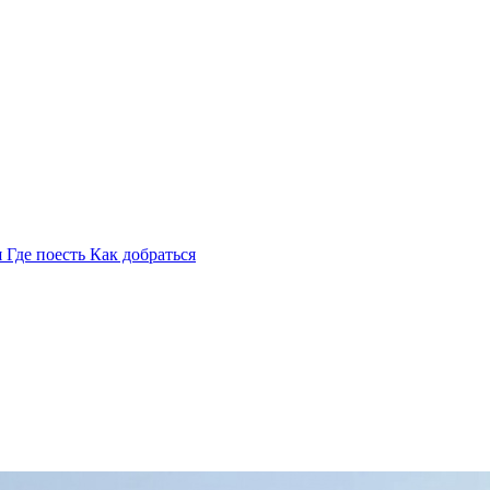
я
Где поесть
Как добраться