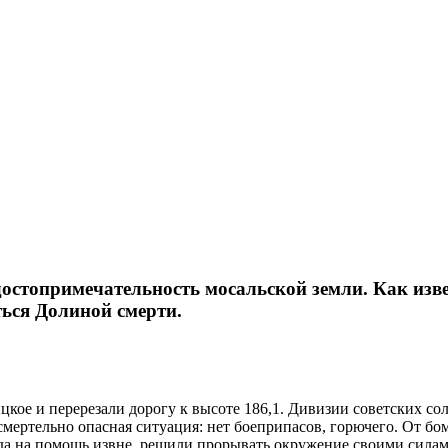
стопримечательность мосальской земли. Как извес
ться Долиной смерти.
цкое и перерезали дорогу к высоте 186,1. Дивизии советских со
мертельно опасная ситуация: нет боеприпасов, горючего. От бо
жда на помощь извне, решили прорывать окружение своими сила