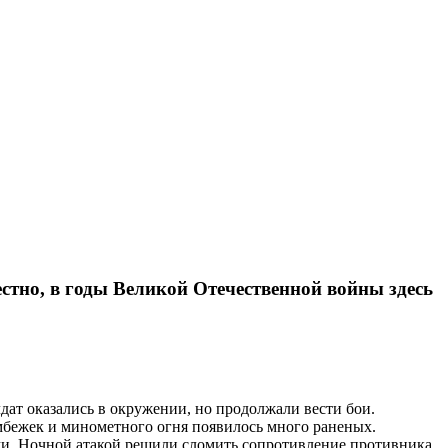
тно, в годы Великой Отечественной войны здесь
лдат оказались в окружении, но продолжали вести бои.
мбежек и минометного огня появилось много раненых.
ми. Ночной атакой решили сломить сопротивление противника