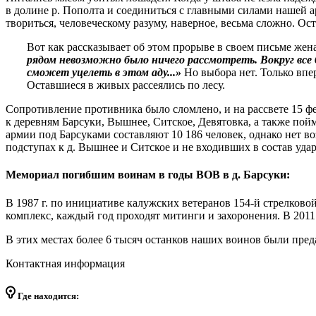
в долине р. Пополта и соединиться с главными силами нашей а
твориться, человеческому разуму, наверное, весьма сложно. Ос
Вот как рассказывает об этом прорыве в своем письме жен
рядом невозможно было ничего рассмотреть. Вокруг все 
сможет уцелеть в этом аду...»
Но выбора нет. Только впе
Оставшиеся в живых рассеялись по лесу.
Сопротивление противника было сломлено, и на рассвете 15 ф
к деревням Барсуки, Вышнее, Ситское, Девятовка, а также п
армии под Барсуками составляют 10 186 человек, однако нет в
подступах к д. Вышнее и Ситское и не входивших в состав уда
Мемориал погибшим воинам в годы ВОВ в д. Барсуки:
В 1987 г. по инициативе калужских ветеранов 154-й стрелково
комплекс, каждый год проходят митинги и захоронения. В 2011
В этих местах более 6 тысяч останков наших воинов были пред
Контактная информация
Где находится: