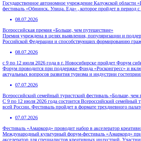
Государственное автономное учреждение Калужской области «
фестиваль «Обнинск. Улица. Еда» , которое пройдет в период с
08.07.2026
Всероссийская премия «Больше, чем путешествие»
Премия учреждена в целях выявления, популяризации и подде
Российской Федерации и способствующих формированию граж
08.07.2026
с 9 по 12 июля 2026 года в г. Новосибирске пройдет Форум с
Форум проводится при поддержке Фонда «Росконгресс» и вклю
актуальных вопросов развития туризма и индустрии гостепри
07.07.2026
Всероссийский семейный туристский фестиваль «Больше, чем 
С 9 по 12 июля 2026 года состоится Всероссийский семейный т
всей России. Фестиваль пройдет в формате трехдневного пала
07.07.2026
Фестиваль «Амаркорд» проводит набор в акселератор креатив
Международный культурный форум-фестиваль «Амаркорд» при 
акселератор для специалистов креативных индустрий. Участни