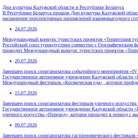
Дни культуры Калужской области в Республике Беларусь
В Республике Беларусь прошли Дни культуры Калужской област
расширение перспективных направлений взаимовыгодного сотр
24.07.2026
Международный конкурс туристских проектов «Территория ту
Российский союз туриндустрии совместно с Географическим 
проводит Международный конкурс туристских проектов «Терр
20.07.2026
Завершен поиск соорганизатора событийного мероприятия «I
Государственное автономное учреждение Калужской области «
Международный фестиваль «Космическая еда» , которое пройде
15.07.2026
Завершен поиск соорганизатора фестиваля уличного искусства
Государственное автономное учреждение Калужской области «
уличного искусства «Переход», которое проходит в период с ма
09.07.2026
Завершен поиск соорганизатора гастрономического фестиваля 