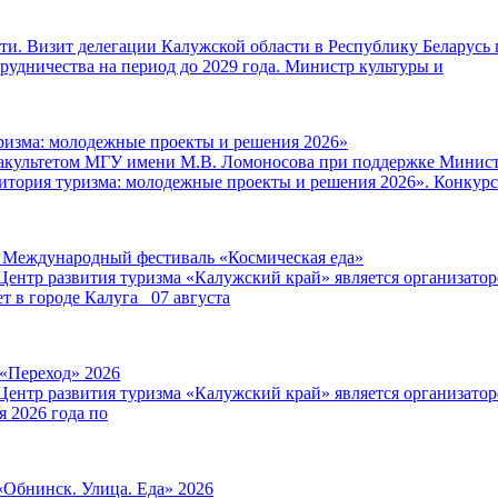
и. Визит делегации Калужской области в Республику Беларусь 
удничества на период до 2029 года. Министр культуры и
ризма: молодежные проекты и решения 2026»
факультетом МГУ имени М.В. Ломоносова при поддержке Минист
итория туризма: молодежные проекты и решения 2026». Конкурс
V Международный фестиваль «Космическая еда»
Центр развития туризма «Калужский край» является организат
т в городе Калуга 07 августа
 «Переход» 2026
Центр развития туризма «Калужский край» является организат
я 2026 года по
«Обнинск. Улица. Еда» 2026