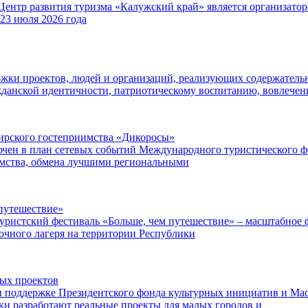
Центр развития туризма «Калужский край» является организат
 23 июля 2026 года
ржки проектов, людей и организаций, реализующих содержатель
данской идентичности, патриотическому воспитанию, вовлече
ибирского гостеприимства «Дикоросы»
чен в план сетевых событий Международного туристического ф
имства, обмена лучшими региональными
путешествие»
уристский фестиваль «Больше, чем путешествие» – масштабное ф
точного лагеря на территории Республики
ных проектов
поддержке Президентского фонда культурных инициатив и Маст
ки разработают реальные проекты для малых городов и