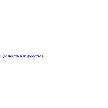
я
Где поесть
Как добраться