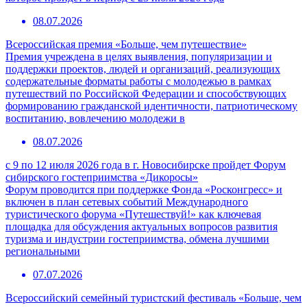
08.07.2026
Всероссийская премия «Больше, чем путешествие»
Премия учреждена в целях выявления, популяризации и
поддержки проектов, людей и организаций, реализующих
содержательные форматы работы с молодежью в рамках
путешествий по Российской Федерации и способствующих
формированию гражданской идентичности, патриотическому
воспитанию, вовлечению молодежи в
08.07.2026
с 9 по 12 июля 2026 года в г. Новосибирске пройдет Форум
сибирского гостеприимства «Дикоросы»
Форум проводится при поддержке Фонда «Росконгресс» и
включен в план сетевых событий Международного
туристического форума «Путешествуй!» как ключевая
площадка для обсуждения актуальных вопросов развития
туризма и индустрии гостеприимства, обмена лучшими
региональными
07.07.2026
Всероссийский семейный туристский фестиваль «Больше, чем