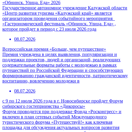
«Обнинск. Улица. Еда» 2026
Государственное автономное учреждение Калужской области
«Центр развития туризма «Калужский край» является
организатором проведения событийного мероприятия
«Гастрономический фестиваль «Обнинск. Улица. Еда» ,
которое пройдет в период с 23 июля 2026 года
08.07.2026
Всероссийская премия «Больше, чем путешествие»
Премия учреждена в целях выявления, популяризации и
поддержки проектов, людей и организаций, реализующих
содержательные форматы работы с молодежью в рамках
путешествий по Российской Федерации и способствующих
формированию гражданской идентичности, патриотическому
воспитанию, вовлечению молодежи в
08.07.2026
с 9 по 12 июля 2026 года в г. Новосибирске пройдет Форум
сибирского гостеприимства «Дикоросы»
Форум проводится при поддержке Фонда «Росконгресс» и
включен в план сетевых событий Международного
туристического форума «Путешествуй!» как ключевая
площадка для обсуждения актуальных вопросов развития