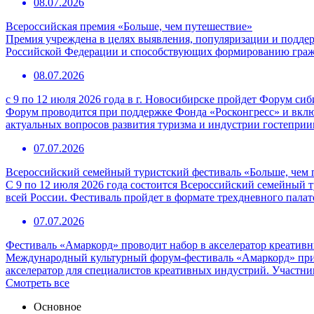
08.07.2026
Всероссийская премия «Больше, чем путешествие»
Премия учреждена в целях выявления, популяризации и подде
Российской Федерации и способствующих формированию граж
08.07.2026
с 9 по 12 июля 2026 года в г. Новосибирске пройдет Форум с
Форум проводится при поддержке Фонда «Росконгресс» и вклю
актуальных вопросов развития туризма и индустрии гостепри
07.07.2026
Всероссийский семейный туристский фестиваль «Больше, чем 
С 9 по 12 июля 2026 года состоится Всероссийский семейный т
всей России. Фестиваль пройдет в формате трехдневного пала
07.07.2026
Фестиваль «Амаркорд» проводит набор в акселератор креатив
Международный культурный форум-фестиваль «Амаркорд» при 
акселератор для специалистов креативных индустрий. Участни
Смотреть все
Основное