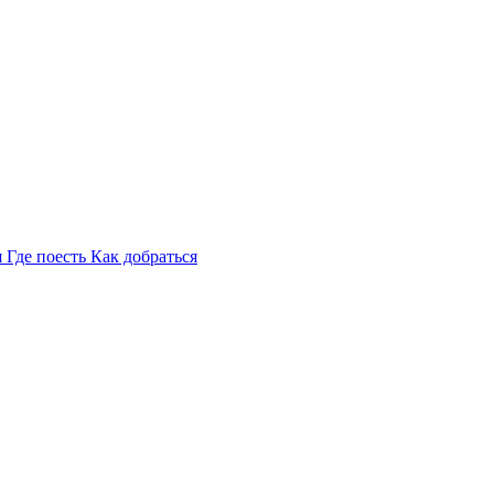
я
Где поесть
Как добраться