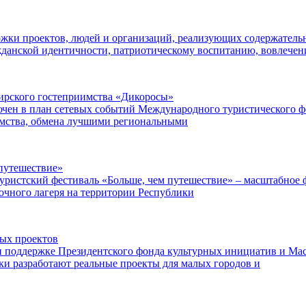
ржки проектов, людей и организаций, реализующих содержатель
данской идентичности, патриотическому воспитанию, вовлече
ибирского гостеприимства «Дикоросы»
чен в план сетевых событий Международного туристического ф
имства, обмена лучшими региональными
путешествие»
уристский фестиваль «Больше, чем путешествие» – масштабное ф
точного лагеря на территории Республики
ных проектов
поддержке Президентского фонда культурных инициатив и Маст
ки разработают реальные проекты для малых городов и