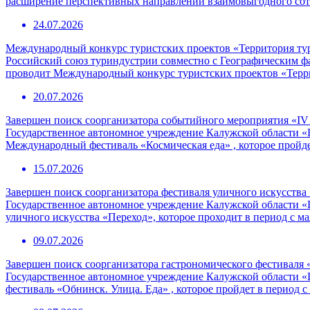
расширение перспективных направлений взаимовыгодного сотр
24.07.2026
Международный конкурс туристских проектов «Территория ту
Российский союз туриндустрии совместно с Географическим 
проводит Международный конкурс туристских проектов «Терр
20.07.2026
Завершен поиск соорганизатора событийного мероприятия «I
Государственное автономное учреждение Калужской области «
Международный фестиваль «Космическая еда» , которое пройде
15.07.2026
Завершен поиск соорганизатора фестиваля уличного искусства
Государственное автономное учреждение Калужской области «
уличного искусства «Переход», которое проходит в период с ма
09.07.2026
Завершен поиск соорганизатора гастрономического фестиваля 
Государственное автономное учреждение Калужской области «
фестиваль «Обнинск. Улица. Еда» , которое пройдет в период с