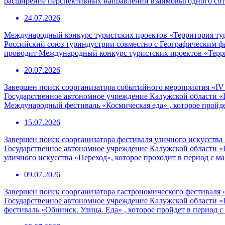
расширение перспективных направлений взаимовыгодного сотр
24.07.2026
Международный конкурс туристских проектов «Территория ту
Российский союз туриндустрии совместно с Географическим 
проводит Международный конкурс туристских проектов «Терр
20.07.2026
Завершен поиск соорганизатора событийного мероприятия «I
Государственное автономное учреждение Калужской области «
Международный фестиваль «Космическая еда» , которое пройде
15.07.2026
Завершен поиск соорганизатора фестиваля уличного искусства
Государственное автономное учреждение Калужской области «
уличного искусства «Переход», которое проходит в период с ма
09.07.2026
Завершен поиск соорганизатора гастрономического фестиваля 
Государственное автономное учреждение Калужской области «
фестиваль «Обнинск. Улица. Еда» , которое пройдет в период с