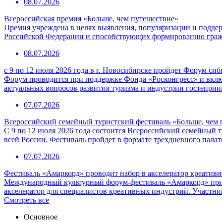
08.07.2026
Всероссийская премия «Больше, чем путешествие»
Премия учреждена в целях выявления, популяризации и подде
Российской Федерации и способствующих формированию граж
08.07.2026
с 9 по 12 июля 2026 года в г. Новосибирске пройдет Форум с
Форум проводится при поддержке Фонда «Росконгресс» и вклю
актуальных вопросов развития туризма и индустрии гостепри
07.07.2026
Всероссийский семейный туристский фестиваль «Больше, чем 
С 9 по 12 июля 2026 года состоится Всероссийский семейный т
всей России. Фестиваль пройдет в формате трехдневного пала
07.07.2026
Фестиваль «Амаркорд» проводит набор в акселератор креатив
Международный культурный форум-фестиваль «Амаркорд» при 
акселератор для специалистов креативных индустрий. Участни
Смотреть все
Основное