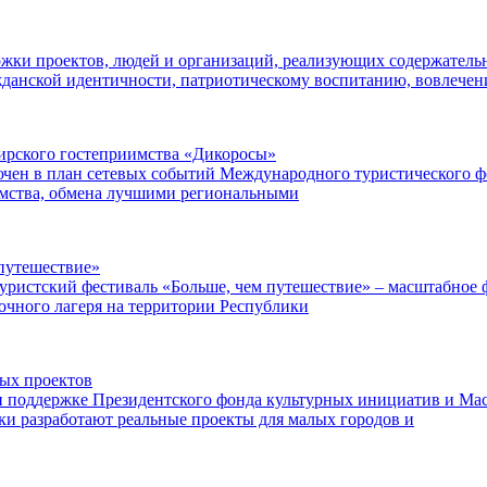
ржки проектов, людей и организаций, реализующих содержатель
данской идентичности, патриотическому воспитанию, вовлече
ибирского гостеприимства «Дикоросы»
чен в план сетевых событий Международного туристического ф
имства, обмена лучшими региональными
путешествие»
уристский фестиваль «Больше, чем путешествие» – масштабное ф
точного лагеря на территории Республики
ных проектов
поддержке Президентского фонда культурных инициатив и Маст
ки разработают реальные проекты для малых городов и