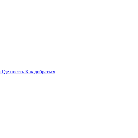
я
Где поесть
Как добраться