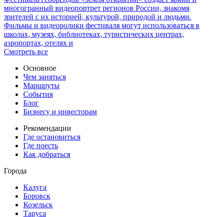
многогранный видеопортрет регионов России, знакомя
зрителей с их историей, культурой, природой и людьми.
Фильмы и видеоролики фестиваля могут использоваться в
школах, музеях, библиотеках, туристических центрах,
аэропортах, отелях и
Смотреть все
Основное
Чем заняться
Маршруты
События
Блог
Бизнесу и инвесторам
Рекомендации
Где остановиться
Где поесть
Как добраться
Города
Калуга
Боровск
Козельск
Таруса