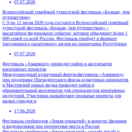
07.07.2026
Всероссийский семейный туристский фестиваль «Больше, чем
путешествие»
С 9 по 12 июля 2026 года состоится Всероссийский семейный
туристский фестиваль «Больше, чем путешествие» –
масштабное федеральное событие, которое объединит более 1
000 семей со всей России. Фестиваль пройдет в формате
трехдневного палаточного лагеря на территории Республики
07.07.2026
Фестиваль «Амаркорд» проводит набор в акселератор
креативных проектов
Международный культурный форум-фестиваль «Амаркорд»
при поддержке Президентского фонда культурных инициатив
и Мастерской новых медиа проводит набор в
образовательный акселератор для специалистов креативных
индустрий. Участники разработают реальные проекты для
малых городов и
17.06.2026
Фестиваль геобрендов «Земля открытий» и конкурс фильмов
и видеороликов про интересные места в России
Фестиваль геобрендов «Земля открытий» создаёт яркий и