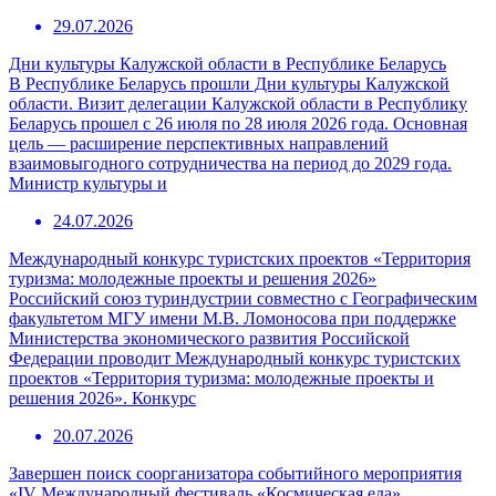
29.07.2026
Дни культуры Калужской области в Республике Беларусь
В Республике Беларусь прошли Дни культуры Калужской
области. Визит делегации Калужской области в Республику
Беларусь прошел с 26 июля по 28 июля 2026 года. Основная
цель — расширение перспективных направлений
взаимовыгодного сотрудничества на период до 2029 года.
Министр культуры и
24.07.2026
Международный конкурс туристских проектов «Территория
туризма: молодежные проекты и решения 2026»
Российский союз туриндустрии совместно с Географическим
факультетом МГУ имени М.В. Ломоносова при поддержке
Министерства экономического развития Российской
Федерации проводит Международный конкурс туристских
проектов «Территория туризма: молодежные проекты и
решения 2026». Конкурс
20.07.2026
Завершен поиск соорганизатора событийного мероприятия
«IV Международный фестиваль «Космическая еда»