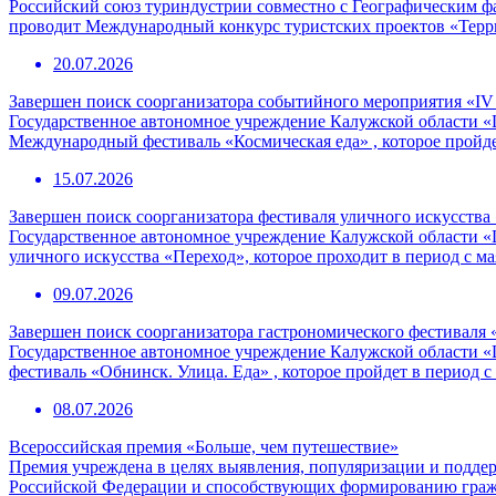
Российский союз туриндустрии совместно с Географическим 
проводит Международный конкурс туристских проектов «Терр
20.07.2026
Завершен поиск соорганизатора событийного мероприятия «I
Государственное автономное учреждение Калужской области «
Международный фестиваль «Космическая еда» , которое пройде
15.07.2026
Завершен поиск соорганизатора фестиваля уличного искусства
Государственное автономное учреждение Калужской области «
уличного искусства «Переход», которое проходит в период с ма
09.07.2026
Завершен поиск соорганизатора гастрономического фестиваля 
Государственное автономное учреждение Калужской области «
фестиваль «Обнинск. Улица. Еда» , которое пройдет в период с
08.07.2026
Всероссийская премия «Больше, чем путешествие»
Премия учреждена в целях выявления, популяризации и подде
Российской Федерации и способствующих формированию граж