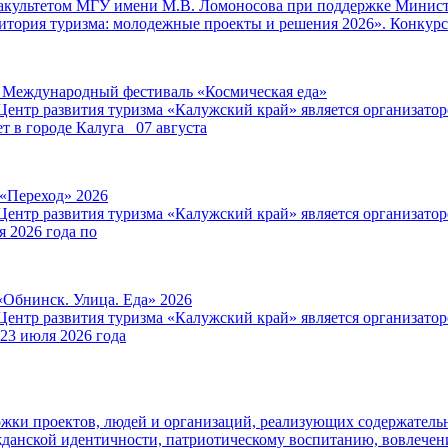
факультетом МГУ имени М.В. Ломоносова при поддержке Минист
итория туризма: молодежные проекты и решения 2026». Конкурс
V Международный фестиваль «Космическая еда»
Центр развития туризма «Калужский край» является организат
т в городе Калуга 07 августа
 «Переход» 2026
Центр развития туризма «Калужский край» является организат
я 2026 года по
«Обнинск. Улица. Еда» 2026
Центр развития туризма «Калужский край» является организат
 23 июля 2026 года
ржки проектов, людей и организаций, реализующих содержатель
данской идентичности, патриотическому воспитанию, вовлече