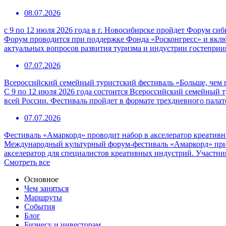
08.07.2026
с 9 по 12 июля 2026 года в г. Новосибирске пройдет Форум с
Форум проводится при поддержке Фонда «Росконгресс» и вклю
актуальных вопросов развития туризма и индустрии гостепри
07.07.2026
Всероссийский семейный туристский фестиваль «Больше, чем 
С 9 по 12 июля 2026 года состоится Всероссийский семейный т
всей России. Фестиваль пройдет в формате трехдневного пала
07.07.2026
Фестиваль «Амаркорд» проводит набор в акселератор креатив
Международный культурный форум-фестиваль «Амаркорд» при 
акселератор для специалистов креативных индустрий. Участни
Смотреть все
Основное
Чем заняться
Маршруты
События
Блог
Бизнесу и инвесторам