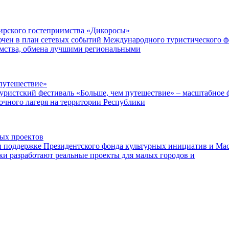
ибирского гостеприимства «Дикоросы»
чен в план сетевых событий Международного туристического ф
имства, обмена лучшими региональными
путешествие»
уристский фестиваль «Больше, чем путешествие» – масштабное ф
точного лагеря на территории Республики
ных проектов
поддержке Президентского фонда культурных инициатив и Маст
ки разработают реальные проекты для малых городов и