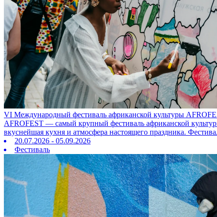
VI Международный фестиваль африканской культуры AFROFE
AFROFEST — самый крупный фестиваль африканской культуры в
вкуснейшая кухня и атмосфера настоящего праздника. Фестива
20.07.2026 - 05.09.2026
Фестиваль