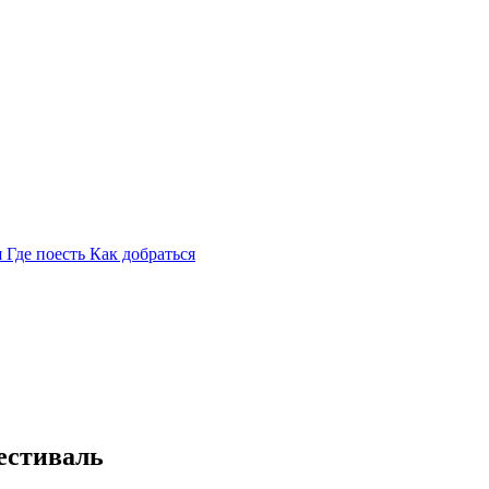
я
Где поесть
Как добраться
естиваль