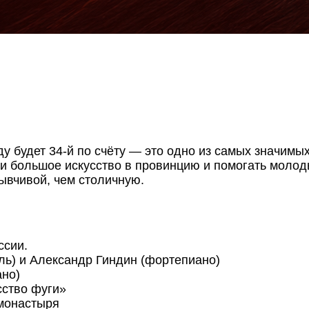
ду будет 34-й по счёту — это одно из самых значим
сти большое искусство в провинцию и помогать мол
ывчивой, чем столичную.
ссии.
ь) и Александр Гиндин (фортепиано)
но)
ство фуги»
монастыря