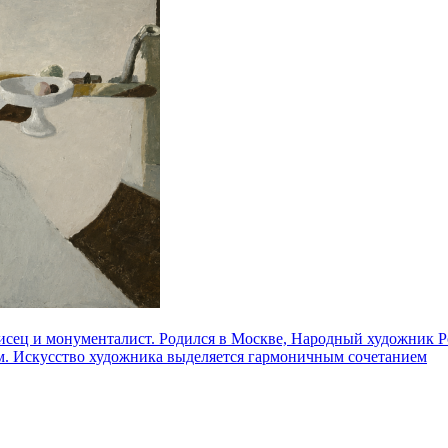
ец и монументалист. Родился в Москве, Народный художник Ро
ом. Искусство художника выделяется гармоничным сочетанием