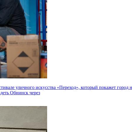
але уличного искусства «Переход», который покажет город не 
идеть Обнинск через