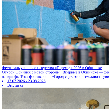
Фестиваль уличного искусства «Переход» 2026 в Обнинске
Открой Обнинск с новой стороны Впервые в Обнинске — фестив
ландшафт. Тема фестиваля — «Город‑сад»: это возможность ув
17.07.2026 - 23.08.2026
Выставка