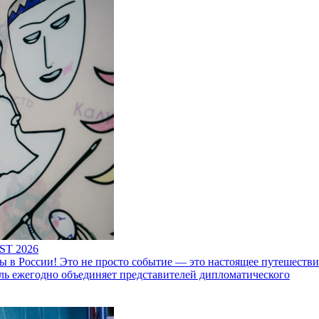
ST 2026
 России! Это не просто событие — это настоящее путешествие
ль ежегодно объединяет представителей дипломатического