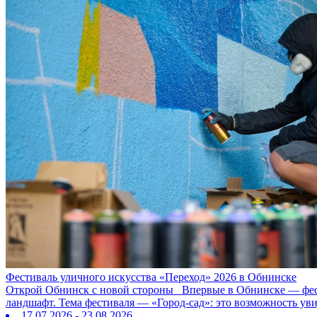
Фестиваль уличного искусства «Переход» 2026 в Обнинске
Открой Обнинск с новой стороны Впервые в Обнинске — фестив
ландшафт. Тема фестиваля — «Город‑сад»: это возможность ув
17.07.2026 - 23.08.2026