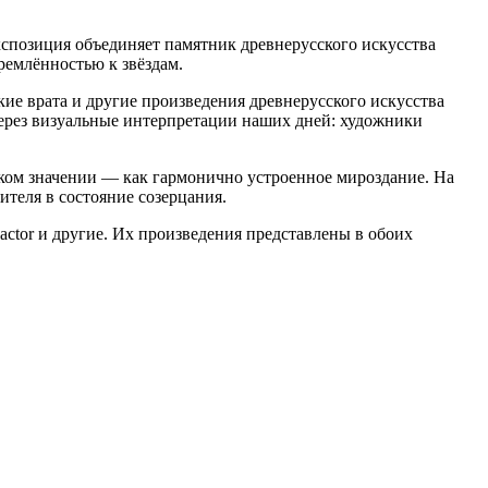
кспозиция объединяет памятник древнерусского искусства
ремлённостью к звёздам.
кие врата и другие произведения древнерусского искусства
ерез визуальные интерпретации наших дней: художники
ском значении — как гармонично устроенное мироздание. На
теля в состояние созерцания.
ctor и другие. Их произведения представлены в обоих