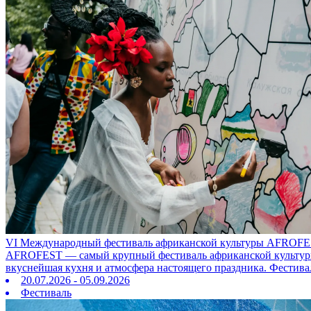
VI Международный фестиваль африканской культуры AFROFE
AFROFEST — самый крупный фестиваль африканской культуры в
вкуснейшая кухня и атмосфера настоящего праздника. Фестива
20.07.2026 - 05.09.2026
Фестиваль