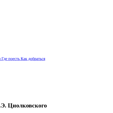
я
Где поесть
Как добраться
.Э. Циолковского