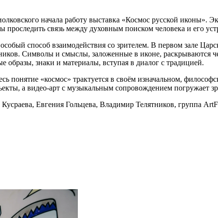
олковского начала работу выставка «Космос русской иконы». Э
ы проследить связь между духовным поиском человека и его уст
 особый способ взаимодействия со зрителем. В первом зале Царс
иков. Символы и смыслы, заложенные в иконе, раскрываются ч
 образы, знаки и материалы, вступая в диалог с традицией.
есь понятие «космос» трактуется в своём изначальном, философ
кты, а видео-арт с музыкальным сопровождением погружает зри
усраева, Евгения Гольцева, Владимир Телятников, группа ArtFa