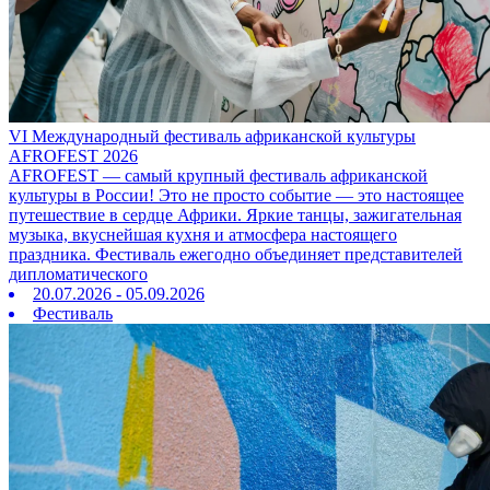
VI Международный фестиваль африканской культуры
AFROFEST 2026
AFROFEST — самый крупный фестиваль африканской
культуры в России! Это не просто событие — это настоящее
путешествие в сердце Африки. Яркие танцы, зажигательная
музыка, вкуснейшая кухня и атмосфера настоящего
праздника. Фестиваль ежегодно объединяет представителей
дипломатического
20.07.2026 - 05.09.2026
Фестиваль