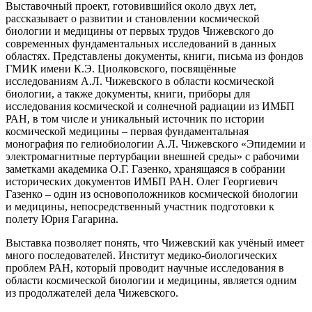
Выставочный проект, готовившийся около двух лет,
рассказывает о развитии и становлении космической
биологии и медицины от первых трудов Чижевского до
современных фундаментальных исследований в данных
областях. Представлены документы, книги, письма из фондов
ГМИК имени К.Э. Циолковского, посвящённые
исследованиям А.Л. Чижевского в области космической
биологии, а также документы, книги, приборы для
исследования космической и солнечной радиации из ИМБП
РАН, в том числе и уникальный источник по истории
космической медицины – первая фундаментальная
монография по гелиобиологии А.Л. Чижевского «Эпидемии и
электромагнитные пертурбации внешней среды» с рабочими
заметками академика О.Г. Газенко, хранящаяся в собрании
исторических документов ИМБП РАН. Олег Георгиевич
Газенко – один из основоположников космической биологии
и медицины, непосредственный участник подготовки к
полету Юрия Гагарина.
Выставка позволяет понять, что Чижевский как учёный имеет
много последователей. Институт медико-биологических
проблем РАН, который проводит научные исследования в
области космической биологии и медицины, является одним
из продолжателей дела Чижевского.