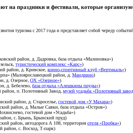
т на праздники и фестивали, которые организуютс
звития туризма с 2017 года и представляет собой череду событи
овский район, д. Дадровка, база отдыха «Малиновка»)
озельск,
туристический комплекс «Карс»
)
й район, д. Кривское,
конно-спортивный клуб «Вертикаль»
)
арпа» (Малоярославецкий район, д.
Мандрино
)
н, д. Озерное,
ОХ «Озерное»
)
н, д. Бебелево,
база отдыха «Алешкины пруды»
)
 район, п. Полотняный Завод,
музей усадьба «Полотняный заво
ский район, д. Староселье,
гостевой дом «У Махара»
)
кий район, д. Малые Савки, база отдыха «Остров»)
Похвиснево, гостевой дом «Усадьба»)
айон, с. Брынь, Брынский пруд)
ский район, автодорога А 108, территория
отеля «Пробка»
)
 район, с. Восход, Т-парк)