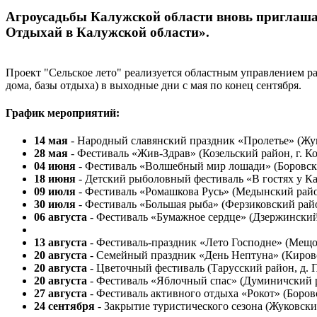
Агроусадьбы Калужской области вновь приглашаю
Отдыхай в Калужской области».
Проект "Сельское лето" реализуется областным управлением ра
дома, базы отдыха) в выходные дни с мая по конец сентября.
График мероприятий:
14 мая
- Народный славянский праздник «Пролетье» (Жук
28 мая
- Фестиваль «Жив-Здрав» (Козельский район, г. К
04 июня
- Фестиваль «Волшебный мир лошади» (Боровски
18 июня
- Детский рыболовный фестиваль «В гостях у К
09 июля
- Фестиваль «Ромашкова Русь» (Медынский райо
30 июля
- Фестиваль «Большая рыба» (Ферзиковский райо
06 августа
- Фестиваль «Бумажное сердце» (Дзержинский
13 августа
- Фестиваль-праздник «Лето Господне» (Мещов
20 августа
- Семейный праздник «День Нептуна» (Кировс
20 августа
- Цветочный фестиваль (Тарусский район, д. 
20 августа
- Фестиваль «Яблочный спас» (Думиничский р
27 августа
- Фестиваль активного отдыха «Рокот» (Боров
24 сентября
- Закрытие туристического сезона (Жуковский