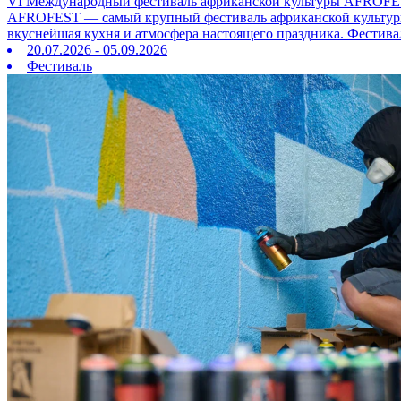
VI Международный фестиваль африканской культуры AFROFE
AFROFEST — самый крупный фестиваль африканской культуры в
вкуснейшая кухня и атмосфера настоящего праздника. Фестива
20.07.2026 - 05.09.2026
Фестиваль