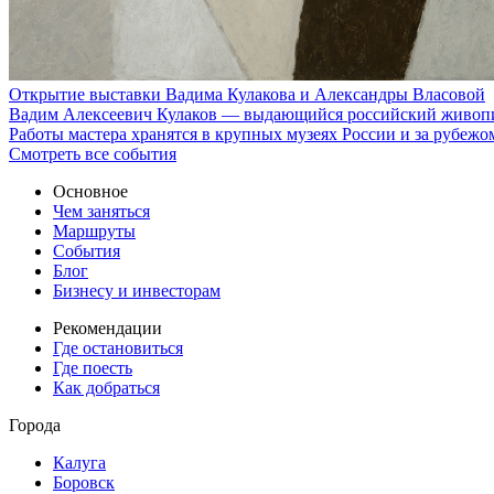
Открытие выставки Вадима Кулакова и Александры Власовой
Вадим Алексеевич Кулаков — выдающийся российский живопис
Работы мастера хранятся в крупных музеях России и за рубеж
Смотреть все события
Основное
Чем заняться
Маршруты
События
Блог
Бизнесу и инвесторам
Рекомендации
Где остановиться
Где поесть
Как добраться
Города
Калуга
Боровск