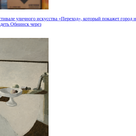
але уличного искусства «Переход», который покажет город не 
идеть Обнинск через