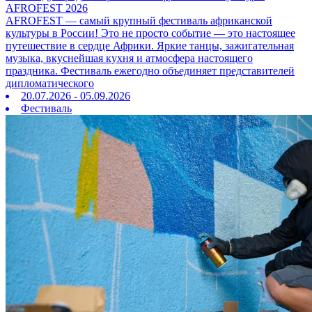
AFROFEST 2026
AFROFEST — самый крупный фестиваль африканской
культуры в России! Это не просто событие — это настоящее
путешествие в сердце Африки. Яркие танцы, зажигательная
музыка, вкуснейшая кухня и атмосфера настоящего
праздника. Фестиваль ежегодно объединяет представителей
дипломатического
20.07.2026 - 05.09.2026
Фестиваль