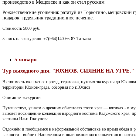
производство в Мещовске и как он стал русским.
Рождественские угощения: рататуй из Торкотино, мещовский гу
подарок, трдельник традиционное печение.
Стоимость 5800 руб.
Запись на экскурсию: +7(964)140-66-87 Татьяна
5 января
Тур выходного дня. "
ЮХНОВ. СИЯНИЕ НА УГРЕ."
В стоимость включено: проезд, страховка, путевая экскурсия до Юхнов
территории Юхнов-града, обзорная по г.Юхнов
Описание экскурсии:
Путешествуя, узнаем о древних обитателях этого края — вятичах - в 
вызовет восхищение коллекция народного костюма Калужского края, пр
картины Ильи Глазунова.
Отдохнём и пообщаемся в неформальной обстановке во время обеда в р
давности - войне с Наполеоном и роли юхновского ополчения в партиз