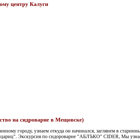
кому центру Калуги
ество на сидроварне в Мещовске)
нному городу, узнаем откуда он начинался, заглянем в старинн
х цариц". Экскурсия по сидороварне "АБЛЪКО" CIDER, Мы узнае