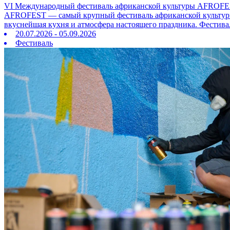
VI Международный фестиваль африканской культуры AFROFE
AFROFEST — самый крупный фестиваль африканской культуры в
вкуснейшая кухня и атмосфера настоящего праздника. Фестива
20.07.2026 - 05.09.2026
Фестиваль