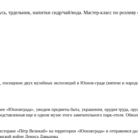
сь, трдельник, напитки сидр/чай/вода. Мастер-класс по розливу
а, посещение двух музейных экспозиций в Юхнов-граде (вятичи и народны
музее «Юхновграда», увидим предметы быта, украшения, орудия труда, о
едставленная еще в одном музее этого замечательного парк-отеля. Обяз
есторане «Пётр Великий» на территории «Юхновграда» и отправимся дал
анской войне Дениса Давыдова.