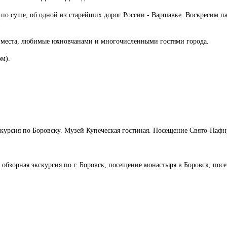
и по суше, об одной из старейших дорог России - Варшавке. Воскресим па
!
места, любимые юхновчанами и многочисленными гостями города.
ом).
урсия по Боровску. Музей Купеческая гостиная. Посещение Свято-Пафн
обзорная экскурсия по г. Боровск, посещение монастыря в Боровск, пос