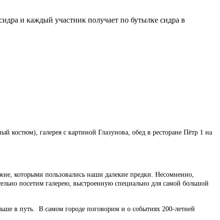
 сидра и каждый участник получает по бутылке сидра в
й костюм), галерея с картиной Глазунова, обед в ресторане Пётр 1 на
ружие, которыми пользовались наши далекие предки. Несомненно,
ательно посетим галерею, выстроенную специально для самой большой
ьше в путь. В самом городе поговорим и о событиях 200-летней