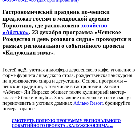
Гастрономический праздник по-чешски
предложат гостям в мещовской деревне
Торкотино, где расположено
хозяйство
«Аблъко»
. 23 декабря программа «Чешское
Рождество и день розового сидра» проводится в
рамках регионального событийного проекта
«Калужская зима».
Гостей ждёт уютная атмосфера деревенского кафе, угощение в
форме фуршета / шведского стола, рождественская экскурсия
на производство сидра и дегустация. Основа программы –
чешские традиции, в том числе в гастрономии. Хозяин
«Аблъко» Ян Йираско обещает также кулинарный мастер-
класс «Яблоки в шубе». Загулявшие по-чешски гости смогут
переночеватъ в уютных домиках
Аблъко Resort
, бронируйте
номера заранее.
СМОТРЕТЬ ПОЛНУЮ ПРОГРАММУ РЕГИОНАЛЬНОГО
СОБЫТИЙНОГО ПРОЕКТА «КАЛУЖСКАЯ ЗИМА»...