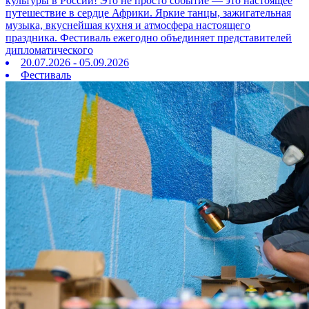
культуры в России! Это не просто событие — это настоящее
путешествие в сердце Африки. Яркие танцы, зажигательная
музыка, вкуснейшая кухня и атмосфера настоящего
праздника. Фестиваль ежегодно объединяет представителей
дипломатического
20.07.2026 - 05.09.2026
Фестиваль