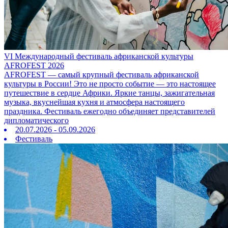
VI Международный фестиваль африканской культуры
AFROFEST 2026
AFROFEST — самый крупный фестиваль африканской
культуры в России! Это не просто событие — это настоящее
путешествие в сердце Африки. Яркие танцы, зажигательная
музыка, вкуснейшая кухня и атмосфера настоящего
праздника. Фестиваль ежегодно объединяет представителей
дипломатического
20.07.2026 - 05.09.2026
Фестиваль