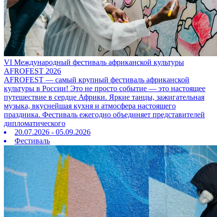
VI Международный фестиваль африканской культуры
AFROFEST 2026
AFROFEST — самый крупный фестиваль африканской
культуры в России! Это не просто событие — это настоящее
путешествие в сердце Африки. Яркие танцы, зажигательная
музыка, вкуснейшая кухня и атмосфера настоящего
праздника. Фестиваль ежегодно объединяет представителей
дипломатического
20.07.2026 - 05.09.2026
Фестиваль