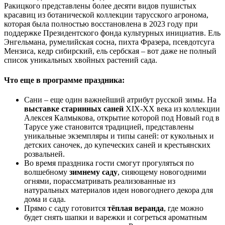
Ракицкого представлены более десяти видов пушистых
красавиц из ботанической коллекции тарусского агронома,
которая была полностью восстановлена в 2023 году при
поддержке Президентского фонда культурных инициатив. Ель
Энгельмана, румелийская сосна, пихта Фразера, псевдотсуга
Мензиса, кедр сибирский, ель сербская – вот даже не полный
список уникальных хвойных растений сада.
Что еще в программе праздника:
Сани – еще один важнейший атрибут русской зимы. На
выставке старинных саней
XIX-XX века из коллекции
Алексея Калмыкова, открытие которой под Новый год в
Тарусе уже становится традицией, представлены
уникальные экземпляры и типы саней: от кукольных и
детских саночек, до купеческих саней и крестьянских
розвальней.
Во время праздника гости смогут прогуляться по
волшебному
зимнему саду
, сияющему новогодними
огнями, порассматривать реализованные из
натуральных материалов идеи новогоднего декора для
дома и сада.
Прямо с саду готовится
тёплая веранда
, где можно
будет снять шапки и варежки и согреться ароматным