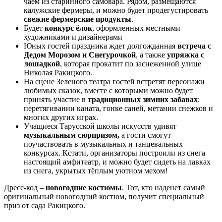
чаем из старинного самовара. Рядом, размещаются
калужские фермеры, и можно будет продегустировать
свежие фермерские продукты
.
Будет
конкурс ёлок
, оформленных местными
художниками и дизайнерами
Юных гостей праздника ждет долгожданная
встреча с
Дедом Морозом и Снегурочкой
, а также
упряжка с
лошадкой
, которая прокатит по заснеженной улице
Николая Ракицкого.
На сцене Зеленого театра гостей встретят персонажи
любимых сказок, вместе с которыми можно будет
принять участие в
традиционных зимних забавах
:
перетягивании каната, гонке саней, метании снежков и
многих других играх.
Учащиеся Тарусской школы искусств удивят
музыкальным сюрпризом,
а гости смогут
поучаствовать в музыкальных и танцевальных
конкурсах. Кстати, организаторы построили из снега
настоящий амфитеатр, и можно будет сидеть на лавках
из снега, укрытых тёплым уютном мехом!
Дресс-код –
новогодние костюмы
. Тот, кто наденет самый
оригинальный новогодний костюм, получит специальный
приз от сада Ракицкого.