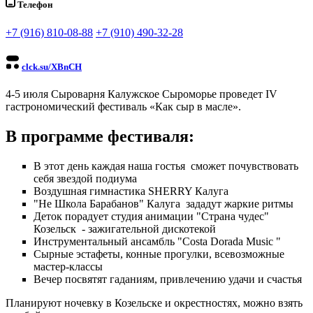
Телефон
+7 (916) 810-08-88
+7 (910) 490-32-28
clck.su/XBnCH
4-5 июля Сыроварня Калужское Сыроморье проведет IV
гастрономический фестиваль «Как сыр в масле».
В программе фестиваля:
В этот день каждая наша гостья сможет почувствовать
себя звездой подиума
Воздушная гимнастика SHERRY Калуга
"Не Школа Барабанов" Калуга зададут жаркие ритмы
Деток порадует студия анимации "Страна чудес"
Козельск - зажигательной дискотекой
Инструментальный ансамбль "Costa Dorada Music "
Сырные эстафеты, конные прогулки, всевозможные
мастер-классы
Вечер посвятят гаданиям, привлечению удачи и счастья
Планируют ночевку в Козельске и окрестностях, можно взять