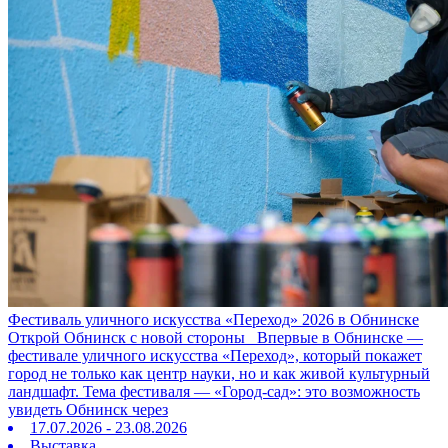
Фестиваль уличного искусства «Переход» 2026 в Обнинске
Открой Обнинск с новой стороны Впервые в Обнинске —
фестивале уличного искусства «Переход», который покажет
город не только как центр науки, но и как живой культурный
ландшафт. Тема фестиваля — «Город‑сад»: это возможность
увидеть Обнинск через
17.07.2026 - 23.08.2026
Выставка