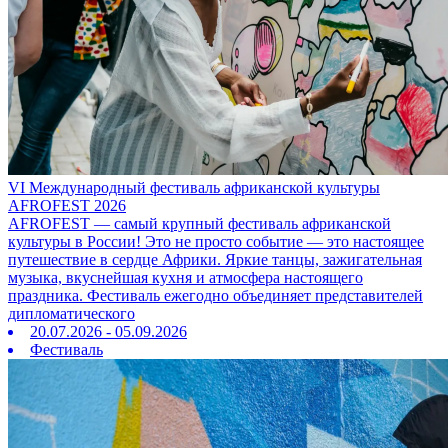
VI Международный фестиваль африканской культуры
AFROFEST 2026
AFROFEST — самый крупный фестиваль африканской
культуры в России! Это не просто событие — это настоящее
путешествие в сердце Африки. Яркие танцы, зажигательная
музыка, вкуснейшая кухня и атмосфера настоящего
праздника. Фестиваль ежегодно объединяет представителей
дипломатического
20.07.2026 - 05.09.2026
Фестиваль