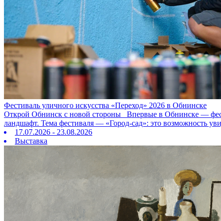
Фестиваль уличного искусства «Переход» 2026 в Обнинске
Открой Обнинск с новой стороны Впервые в Обнинске — фестив
ландшафт. Тема фестиваля — «Город‑сад»: это возможность ув
17.07.2026 - 23.08.2026
Выставка