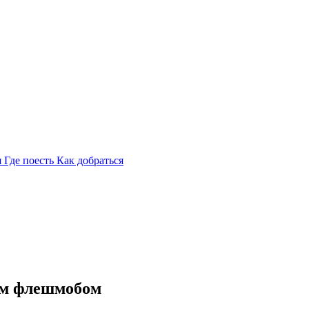
я
Где поесть
Как добраться
им флешмобом