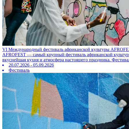
VI Международный фестиваль африканской культуры AFROFE
AFROFEST — самый крупный фестиваль африканской культуры в
вкуснейшая кухня и атмосфера настоящего праздника. Фестива
20.07.2026 - 05.09.2026
Фестиваль