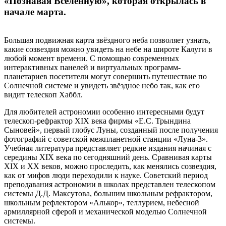
«Познавая Вселенную», которая открылась в
начале марта.
Большая подвижная карта звёздного неба позволяет узнать,
какие созвездия можно увидеть на небе на широте Калуги в
любой момент времени. С помощью современных
интерактивных панелей и виртуальных программ-
планетариев посетители могут совершить путешествие по
Солнечной системе и увидеть звёздное небо так, как его
видит телескоп Хаббл.
Для любителей астрономии особенно интересными будут
телескоп-рефрактор XIX века фирмы «Е.С. Трындина
Сыновей», первый глобус Луны, созданный после получения
фотографий с советской межпланетной станции «Луна-3».
Учебная литература представляет редкие издания начиная с
середины XIX века по сегодняшний день. Сравнивая карты
XIX и XX веков, можно проследить, как менялись созвездия,
как от мифов люди переходили к науке. Cоветский период
преподавания астрономии в школах представлен телескопом
системы Д.Д. Максутова, большим школьным рефрактором,
школьным рефлектором «Алькор», теллурием, небесной
армиллярной сферой и механической моделью Солнечной
системы.