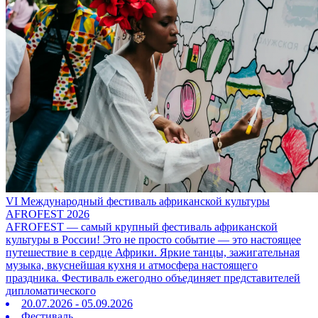
VI Международный фестиваль африканской культуры
AFROFEST 2026
AFROFEST — самый крупный фестиваль африканской
культуры в России! Это не просто событие — это настоящее
путешествие в сердце Африки. Яркие танцы, зажигательная
музыка, вкуснейшая кухня и атмосфера настоящего
праздника. Фестиваль ежегодно объединяет представителей
дипломатического
20.07.2026 - 05.09.2026
Фестиваль