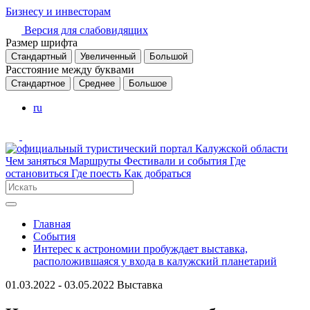
Бизнесу и инвесторам
Версия для слабовидящих
Размер шрифта
Стандартный
Увеличенный
Большой
Расстояние между буквами
Стандартное
Среднее
Большое
ru
Чем заняться
Маршруты
Фестивали и события
Где
остановиться
Где поесть
Как добраться
Главная
События
Интерес к астрономии пробуждает выставка,
расположившаяся у входа в калужский планетарий
01.03.2022 - 03.05.2022
Выставка