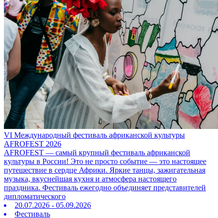
VI Международный фестиваль африканской культуры
AFROFEST 2026
AFROFEST — самый крупный фестиваль африканской
культуры в России! Это не просто событие — это настоящее
путешествие в сердце Африки. Яркие танцы, зажигательная
музыка, вкуснейшая кухня и атмосфера настоящего
праздника. Фестиваль ежегодно объединяет представителей
дипломатического
20.07.2026 - 05.09.2026
Фестиваль