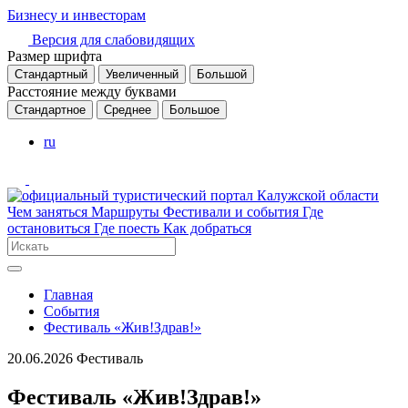
Бизнесу и инвесторам
Версия для слабовидящих
Размер шрифта
Стандартный
Увеличенный
Большой
Расстояние между буквами
Стандартное
Среднее
Большое
ru
Чем заняться
Маршруты
Фестивали и события
Где
остановиться
Где поесть
Как добраться
Главная
События
Фестиваль «Жив!Здрав!»
20.06.2026
Фестиваль
Фестиваль «Жив!Здрав!»