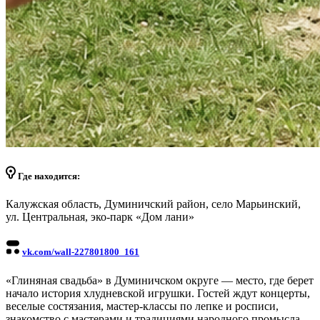
Где находится:
Калужская область, Думиничский район, село Марьинский,
ул. Центральная, эко-парк «Дом лани»
vk.com/wall-227801800_161
«Глиняная свадьба» в Думиничском округе — место, где берет
начало история хлудневской игрушки. Гостей ждут концерты,
веселые состязания, мастер-классы по лепке и росписи,
знакомство с мастерами и традициями народного промысла.