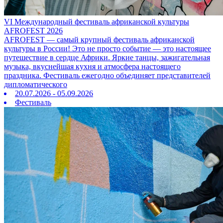
VI Международный фестиваль африканской культуры
AFROFEST 2026
AFROFEST — самый крупный фестиваль африканской
культуры в России! Это не просто событие — это настоящее
путешествие в сердце Африки. Яркие танцы, зажигательная
музыка, вкуснейшая кухня и атмосфера настоящего
праздника. Фестиваль ежегодно объединяет представителей
дипломатического
20.07.2026 - 05.09.2026
Фестиваль