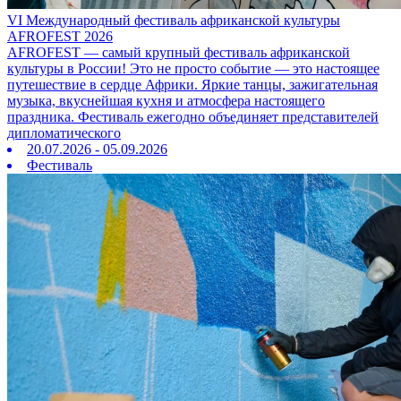
VI Международный фестиваль африканской культуры
AFROFEST 2026
AFROFEST — самый крупный фестиваль африканской
культуры в России! Это не просто событие — это настоящее
путешествие в сердце Африки. Яркие танцы, зажигательная
музыка, вкуснейшая кухня и атмосфера настоящего
праздника. Фестиваль ежегодно объединяет представителей
дипломатического
20.07.2026 - 05.09.2026
Фестиваль