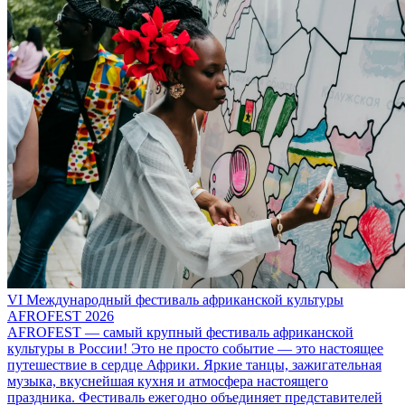
VI Международный фестиваль африканской культуры
AFROFEST 2026
AFROFEST — самый крупный фестиваль африканской
культуры в России! Это не просто событие — это настоящее
путешествие в сердце Африки. Яркие танцы, зажигательная
музыка, вкуснейшая кухня и атмосфера настоящего
праздника. Фестиваль ежегодно объединяет представителей